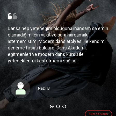
Dansa hep yeteneğim olduğuna inansam da emin
Hay
olamadığım için vakit ve para harcamak
Aka
istememiştim. Modern dans atölyesi ile kendimi
haz
e
deneme fırsatı buldum. Dans Akademi,
hat
eğitmenleri ve modern dans kursu ile
yeteneklerimi keşfetmemi sağladı.
Nazlı B.
Tüm Yorumlar