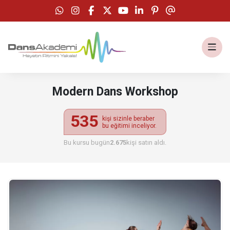
Modern Dans Workshop
535
kişi sizinle beraber
modern dans workshop
bu eğitimi inceliyor.
Bu kursu bugün
2.675
kişi satın aldı.