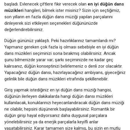
başladı. Evlenecek çiftlere fikir verecek olan
en iyi düğün dans
müzikleri
hangileri, bilmek ister misiniz? Sizin için seçtiğimiz,
son yılların en fazla düğün dans müziği yapılan parçalarını
dinleyerek sizi etkileyen seçenekleri düğününüzde
değerlendirebilirsiniz.
Düğün gününüz yaklaştı. Peki hazırlıklarınız tamamlandı mı?
Yapmanız gereken çok fazla iş olması sebebiyle en iyi düğün
dans müzikleri seçiminizi sona bırakmış olabilirsiniz. Ancak
şunu bilmenizde yarar var; şarkı seçiminizde ne kadar geç
kalırsanız, düğün konseptinizi belirlemeniz o denli zor olacaktır.
Yapacağınız düğün dansı, hazırlayacağınız ambiyans, giyeceğiniz
gelinlik bile düğün dans müzikleri etrafında şekillenebilir.
Giriş yapmak istediğiniz en iyi düğün dans müziği hangisi,
düğünün ilerleyen dakikalarda hangi düğün dansı müzikleri
kullanılacak, konuklarınızı heyecanlandıracak düğün dans müziği
ne olabilir, hepsini düşünerek başlayabilirsiniz. Romantik bir
düğün girişi hayal ediyorsanız daha duygusal parçalara
yönelebilirsiniz ya da enerjik parçalarla keyifli anlar
yaşatabilirsiniz. Karar tamamen size kalmış, bu sizin en mutlu