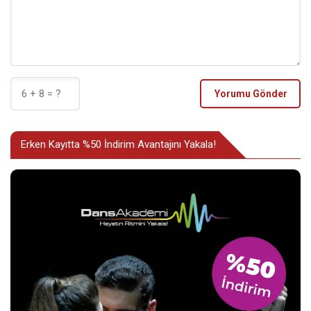
Yorumu Gönder
Erken Kayıtta %50 İndirim Avantajını Yakala!