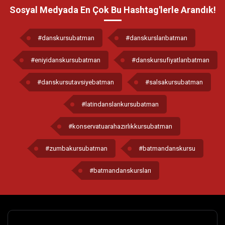
Sosyal Medyada En Çok Bu Hashtag'lerle Arandık!
#danskursubatman
#danskurslarıbatman
#eniyidanskursubatman
#danskursufiyatlarıbatman
#danskursutavsiyebatman
#salsakursubatman
#latindanslarıkursubatman
#konservatuarahazırlıkkursubatman
#zumbakursubatman
#batmandanskursu
#batmandanskursları