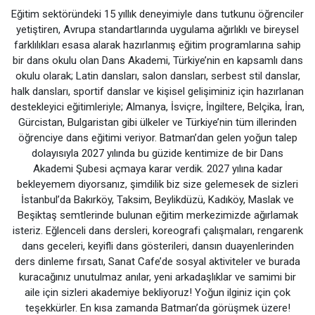
Eğitim sektöründeki 15 yıllık deneyimiyle dans tutkunu öğrenciler
yetiştiren, Avrupa standartlarında uygulama ağırlıklı ve bireysel
farklılıkları esasa alarak hazırlanmış eğitim programlarına sahip
bir dans okulu olan Dans Akademi, Türkiye’nin en kapsamlı dans
okulu olarak; Latin dansları, salon dansları, serbest stil danslar,
halk dansları, sportif danslar ve kişisel gelişiminiz için hazırlanan
destekleyici eğitimleriyle; Almanya, İsviçre, İngiltere, Belçika, İran,
Gürcistan, Bulgaristan gibi ülkeler ve Türkiye’nin tüm illerinden
öğrenciye dans eğitimi veriyor. Batman’dan gelen yoğun talep
dolayısıyla 2027 yılında bu güzide kentimize de bir Dans
Akademi Şubesi açmaya karar verdik. 2027 yılına kadar
bekleyemem diyorsanız, şimdilik biz size gelemesek de sizleri
İstanbul’da Bakırköy, Taksim, Beylikdüzü, Kadıköy, Maslak ve
Beşiktaş semtlerinde bulunan eğitim merkezimizde ağırlamak
isteriz. Eğlenceli dans dersleri, koreografi çalışmaları, rengarenk
dans geceleri, keyifli dans gösterileri, dansın duayenlerinden
ders dinleme fırsatı, Sanat Cafe’de sosyal aktiviteler ve burada
kuracağınız unutulmaz anılar, yeni arkadaşlıklar ve samimi bir
aile için sizleri akademiye bekliyoruz! Yoğun ilginiz için çok
teşekkürler. En kısa zamanda Batman’da görüşmek üzere!