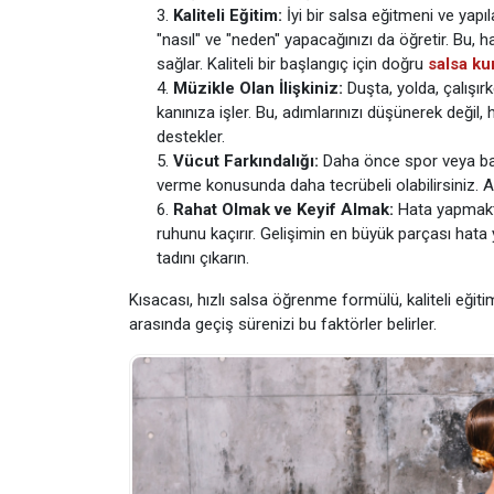
Kaliteli Eğitim:
İyi bir salsa eğitmeni ve yapı
"nasıl" ve "neden" yapacağınızı da öğretir. Bu, 
sağlar. Kaliteli bir başlangıç için doğru
salsa ku
Müzikle Olan İlişkiniz:
Duşta, yolda, çalışır
kanınıza işler. Bu, adımlarınızı düşünerek değil
destekler.
Vücut Farkındalığı:
Daha önce spor veya baş
verme konusunda daha tecrübeli olabilirsiniz. Ama
Rahat Olmak ve Keyif Almak:
Hata yapmakta
ruhunu kaçırır. Gelişimin en büyük parçası hat
tadını çıkarın.
Kısacası, hızlı salsa öğrenme formülü, kaliteli eğitim
arasında geçiş sürenizi bu faktörler belirler.