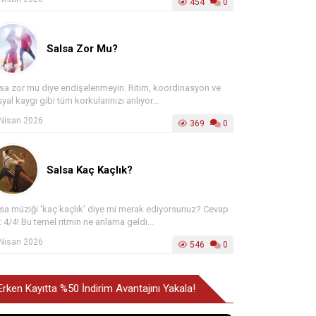
454
0
Salsa Zor Mu?
sa zor mu diye endişelenmeyin. Ritim, koordinasyon ve
yal kaygı gibi tüm korkularınızı anlıyor...
Nisan 2026
369
0
Salsa Kaç Kaçlık?
sa müziği 'kaç kaçlık' diye mi merak ediyorsunuz? Cevap
: 4/4! Bu temel ritmin ne anlama geldi...
Nisan 2026
546
0
Erken Kayıtta %50 İndirim Avantajını Yakala!