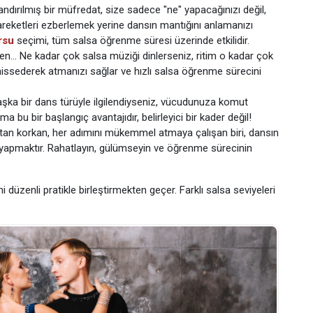
landırılmış bir müfredat, size sadece "ne" yapacağınızı değil,
hareketleri ezberlemek yerine dansın mantığını anlamanızı
rsu
seçimi, tüm salsa öğrenme süresi üzerinde etkilidir.
ken... Ne kadar çok salsa müziği dinlerseniz, ritim o kadar çok
, hissederek atmanızı sağlar ve hızlı salsa öğrenme sürecini
ka bir dans türüyle ilgilendiyseniz, vücudunuza komut
 bu bir başlangıç avantajıdır, belirleyici bir kader değil!
n korkan, her adımını mükemmel atmaya çalışan biri, dansın
a yapmaktır. Rahatlayın, gülümseyin ve öğrenme sürecinin
i düzenli pratikle birleştirmekten geçer. Farklı salsa seviyeleri