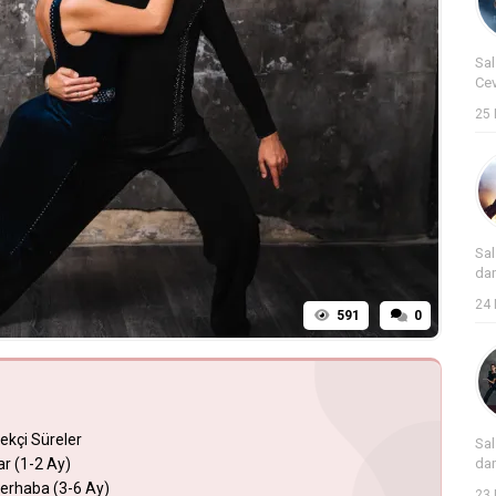
Sal
Cev
25 
Sal
dan
24 
591
0
ekçi Süreler
Sal
r (1-2 Ay)
dan
Merhaba (3-6 Ay)
23 