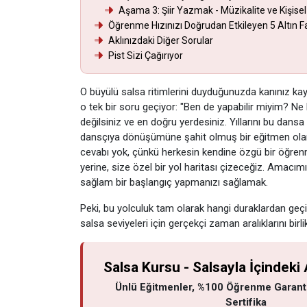
Aşama 3: Şiir Yazmak - Müzikalite ve Kişisel
Öğrenme Hızınızı Doğrudan Etkileyen 5 Altın F
Aklınızdaki Diğer Sorular
Pist Sizi Çağırıyor
O büyülü salsa ritimlerini duyduğunuzda kanınız kaynı
o tek bir soru geçiyor: "Ben de yapabilir miyim? Ne
değilsiniz ve en doğru yerdesiniz. Yıllarını bu dans
dansçıya dönüşümüne şahit olmuş bir eğitmen olarak
cevabı yok, çünkü herkesin kendine özgü bir öğren
yerine, size özel bir yol haritası çizeceğiz. Amacım
sağlam bir başlangıç yapmanızı sağlamak.
Peki, bu yolculuk tam olarak hangi duraklardan geçi
salsa seviyeleri için gerçekçi zaman aralıklarını birli
Salsa Kursu - Salsayla İçindeki 
Ünlü Eğitmenler, %100 Öğrenme Garanti
Sertifika