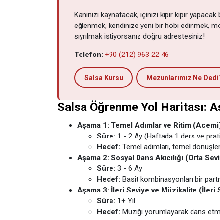
Kanınızı kaynatacak, içinizi kıpır kıpır yapacak 
eğlenmek, kendinize yeni bir hobi edinmek, 
sıyrılmak istiyorsanız doğru adrestesiniz!
Telefon:
+90 (212) 963 22 46
Salsa Kursu
Mezunlarımız Ne Dedi
Salsa Öğrenme Yol Haritası: A
Aşama 1: Temel Adımlar ve Ritim (Acemi
Süre:
1 - 2 Ay (Haftada 1 ders ve pratik
Hedef:
Temel adımları, temel dönüşleri
Aşama 2: Sosyal Dans Akıcılığı (Orta Sev
Süre:
3 - 6 Ay
Hedef:
Basit kombinasyonları bir part
Aşama 3: İleri Seviye ve Müzikalite (İleri 
Süre:
1+ Yıl
Hedef:
Müziği yorumlayarak dans etme,