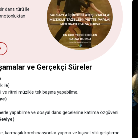
bir dans türü ile
monotonluktan
?
şamalar ve Gerçekçi Süreler
)
 ile)
 ve ritmi müzikle tek başına yapabilme.
iye)
nerle yapabilme ve sosyal dans gecelerine katılma özgüveni.
Seviye)
 karmaşık kombinasyonlar yapma ve kişisel stili geliştirme.