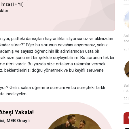
 İmza (1+ Yıl)
aktör
Sal
yor, pistteki dansçıları hayranlıkla izliyorsunuz ve aklınızdan
sos
 kadar sürer?" Eğer bu sorunun cevabını arıyorsanız, yalnız
23 
a adamış ve sayısız öğrencinin ilk adımlarından usta bir
 size şunu net bir şekilde söyleyebilirim: Bu sorunun tek bir
me ritmi vardır. Bu yazıda size ortalama rakamlar vermek
ız, beklentilerinizi doğru yönetmek ve bu keyifli serüvene
Sal
yor? Gelin, salsa öğrenme sürecini ve bu süreçteki farklı
net
kte inceleyelim.
20 
Ateşi Yakala!
si, MEB Onaylı