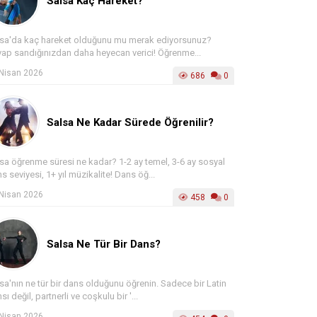
Salsa Kaç Hareket?
sa'da kaç hareket olduğunu mu merak ediyorsunuz?
ap sandığınızdan daha heyecan verici! Öğrenme...
Nisan 2026
686
0
Salsa Ne Kadar Sürede Öğrenilir?
sa öğrenme süresi ne kadar? 1-2 ay temel, 3-6 ay sosyal
s seviyesi, 1+ yıl müzikalite! Dans öğ...
Nisan 2026
458
0
Salsa Ne Tür Bir Dans?
sa'nın ne tür bir dans olduğunu öğrenin. Sadece bir Latin
sı değil, partnerli ve coşkulu bir '...
Nisan 2026