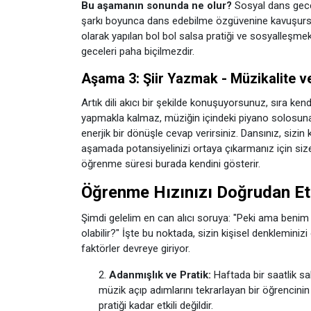
Bu aşamanın sonunda ne olur?
Sosyal dans geceler
şarkı boyunca dans edebilme özgüvenine kavuşursu
olarak yapılan bol bol salsa pratiği ve sosyalleşmekt
geceleri paha biçilmezdir.
Aşama 3: Şiir Yazmak - Müzikalite ve
Artık dili akıcı bir şekilde konuşuyorsunuz, sıra ke
yapmakla kalmaz, müziğin içindeki piyano solosuna
enerjik bir dönüşle cevap verirsiniz. Dansınız, sizin 
aşamada potansiyelinizi ortaya çıkarmanız için size
öğrenme süresi burada kendini gösterir.
Öğrenme Hızınızı Doğrudan Etk
Şimdi gelelim en can alıcı soruya: "Peki ama beni
olabilir?" İşte bu noktada, sizin kişisel denklemini
faktörler devreye giriyor.
Adanmışlık ve Pratik:
Haftada bir saatlik sal
müzik açıp adımlarını tekrarlayan bir öğrencinin
pratiği kadar etkili değildir.