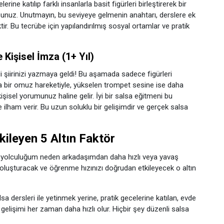
ine katılıp farklı insanlarla basit figürleri birleştirerek bir
nuz. Unutmayın, bu seviyeye gelmenin anahtarı, derslere ek
ir. Bu tecrübe için yapılandırılmış sosyal ortamlar ve pratik
 Kişisel İmza (1+ Yıl)
ndi şiirinizi yazmaya geldi! Bu aşamada sadece figürleri
 bir omuz hareketiyle, yükselen trompet sesine ise daha
kişisel yorumunuz haline gelir. İyi bir salsa eğitmeni bu
 ilham verir. Bu uzun soluklu bir gelişimdir ve gerçek salsa
ileyen 5 Altın Faktör
m yolculuğum neden arkadaşımdan daha hızlı veya yavaş
zi oluşturacak ve öğrenme hızınızı doğrudan etkileyecek o altın
sa dersleri ile yetinmek yerine, pratik gecelerine katılan, evde
 gelişimi her zaman daha hızlı olur. Hiçbir şey düzenli salsa