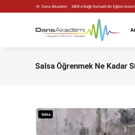
Dans Akademi
MEB'e Bağlı Ruhsatlı Bir Eğitim Kuru
A
Salsa Öğrenmek Ne Kadar S
Salsa